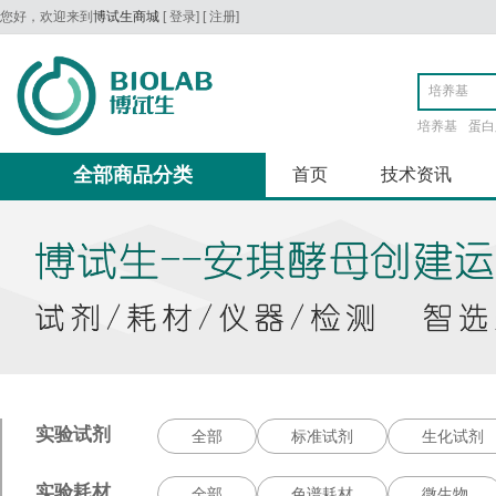
您好，欢迎来到
博试生商城
[
登录
] [
注册
]
培养基
蛋白
全部商品分类
首页
技术资讯
实验试剂
全部
标准试剂
生化试剂
实验耗材
全部
色谱耗材
微生物