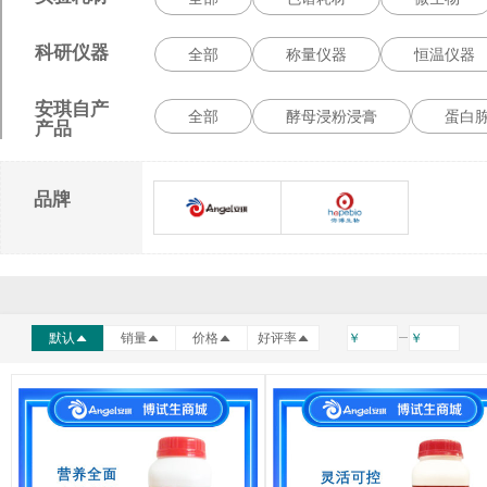
科研仪器
全部
称量仪器
恒温仪器
安琪自产
全部
酵母浸粉浸膏
蛋白
产品
品牌
安琪酵母
海博生物
默认
销量
价格
好评率
￥
￥