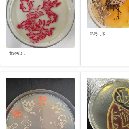
鹤鸣九皋
龙蟠虬结