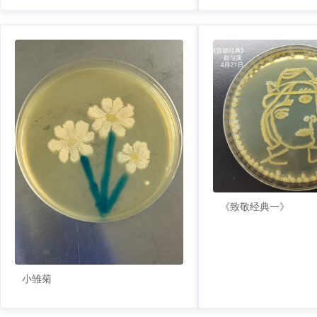
《致敬经典一》
小雏菊