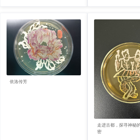
依洛传芳
走进古都，探寻神秘
密