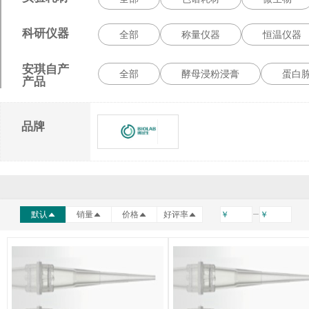
科研仪器
全部
称量仪器
恒温仪器
安琪自产
全部
酵母浸粉浸膏
蛋白
产品
品牌
博试生
默认
销量
价格
好评率
￥
￥