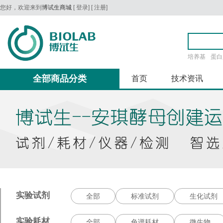
您好，欢迎来到
博试生商城
[
登录
] [
注册
]
培养基
蛋白
全部商品分类
首页
技术资讯
实验试剂
全部
标准试剂
生化试剂
实验耗材
全部
色谱耗材
微生物